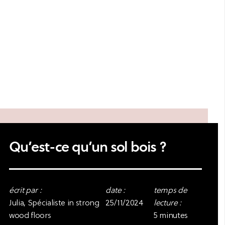
Qu’est-ce qu’un sol bois ?
écrit par :
date :
temps de
Julia, Spécialiste in strong
25/11/2024
lecture :
wood floors
5 minutes