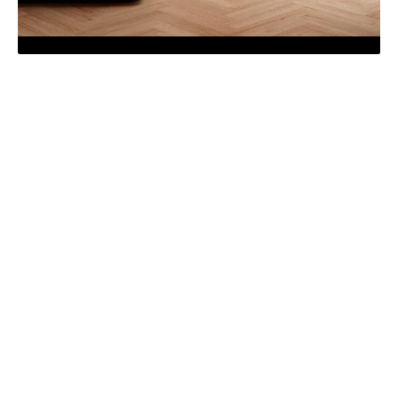
Wat is het verschil tussen visgraat en
Hongaarse punt?