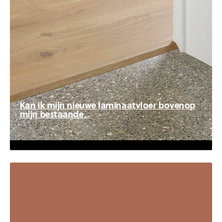
Kan ik mijn nieuwe laminaatvloer bovenop
mijn bestaande...
Kan ik mijn nieuwe laminaatvloer
bovenop mijn bestaande...