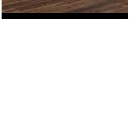
Welke factoren beïnvloeden de prijs
van je vloer?