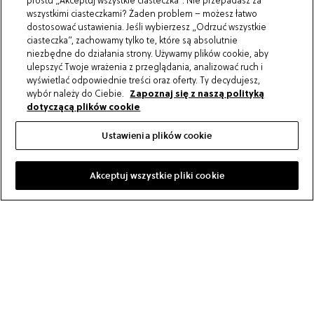
prostu „Akceptuj wszystkie ciasteczka”. Nie przepadasz za
wszystkimi ciasteczkami? Żaden problem – możesz łatwo
dostosować ustawienia. Jeśli wybierzesz „Odrzuć wszystkie
ciasteczka”, zachowamy tylko te, które są absolutnie
niezbędne do działania strony. Używamy plików cookie, aby
Parkiet, les Exclusifs, Bardenas
ulepszyć Twoje wrażenia z przeglądania, analizować ruch i
wyświetlać odpowiednie treści oraz oferty. Ty decydujesz,
wybór należy do Ciebie.
Zapoznaj się z naszą polityką
Parkiet w jasnej kolorystyce
dotyczącą plików cookie
Ustawienia plików cookie
Biały, szary lub beżowy –
jasny parkiet
emanuje
łagodnością
.
Ma jednak zdecydowanie więcej zalet.
Jasny parkiet nadaje pomieszczeniu także
promienny i
Akceptuj wszystkie pliki cookie
odświeżający wygląd
. To sprawia, że jest to idealny
rodzaj podłogi do wnętrz w stylu skandynawskim.
Przykładowo, połączenie jasnego drewna i bieli bardzo
dobrze sprawdza się w kuchnia w stylu skandynawskim.
Jak różne kolory jasnego parkietu wpływają na
pomieszczenie?