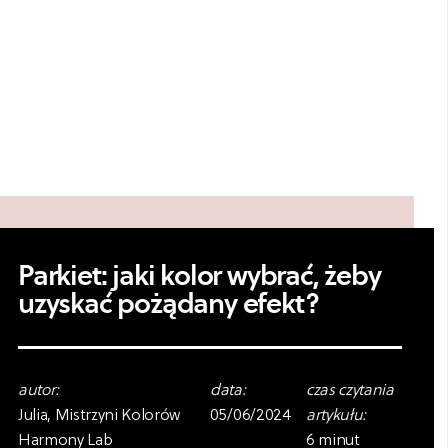
Parkiet: jaki kolor wybrać, żeby
uzyskać pożądany efekt?
autor:
data:
czas czytania
Julia, Mistrzyni Kolorów
05/06/2024
artykułu:
Harmony Lab
6 minut