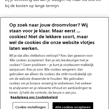
bij de kosten op lange termijn.
Hoe worden laminaat en parket
Op zoek naar jouw droomvloer? Wij
gemaakt?
staan voor je klaar. Maar eerst ...
cookies! Niet de lekkere soort, maar
wel de cookies die onze website vlotjes
Parket bestaat ofwel volledig uit
massief hout
, ofwel
laten werken.
uit meerdere lagen met een toplaag in massief hout.
Laminaat heeft een toplaag uit een
mengsel van hout,
Wil je dat alles vlekkeloos verloopt? Kies dan gewoon voor
papier, harsen
, enz. Bij beide types vloeren is het
‘Alle cookies accepteren’. Ben je iets kieskeuriger met je
cookies? Geen probleem – je kunt je voorkeuren makkelijk
mogelijk om een kernlaag in high-density fibre board
aanpassen. Kies je voor ‘Alle cookies weigeren’, dan
(HDF) te hebben en zorgt voor een hoge stabiliteit van
gebruiken we alleen de cookies die strikt noodzakelijk zijn
het product.
om de website draaiende te houden. We gebruiken
cookies om je browse-ervaring te verbeteren, het verkeer
te analyseren en je relevante inhoud en aanbiedingen te
Parket wordt gewoonlijk behandeld met een
olie of
tonen. Jij hebt de controle, de keuze is aan jou.
een lak
. De olie trekt in het hout, waardoor de
Raadpleeg ons Cookiebeleid
authentieke structuur behouden blijft. Indien de vloer
geolied is, moet je na verloop van tijd deze weer
Cookie-instellingen
Alle cookies accepteren