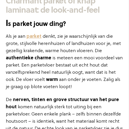
Charmant parket of knap
laminaat: de look-and-feel
I
s parket jouw ding?
Als je aan
parket
denkt, zie je waarschijnlijk van die
grote, stijlvolle herenhuizen of landhuizen voor je, met
gezellig krakende, warme houten vloeren. Die
authentieke charme
is meteen een mooi voordeel van
parket. Een parketvloer bestaat uit echt hout dat
vanzelfsprekend heel natuurlijk oogt, want dat is het
ook. De vloer voelt
warm
aan onder je voeten. Zalig als
je graag op blote voeten loopt!
De
nerven, tinten en grove structuur van het pure
hout
komen natuurlijk sterk tot uiting bij een
parketvloer. Geen enkele plank – zelfs binnen dezelfde
houtsoort – is identiek, want het materiaal komt recht
uit de natuur. De echte look van je parketvloer zie je dus